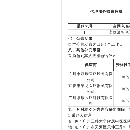
代理服务收费标准
采购包号
合同包名
1
高效液相色
七、公告期限
自本公告发布之日起
1
个工作日。
八、其他补充事宜
采购包
1(
高效液相色谱仪
):
供应商
资格性
广州市晟瑞医疗设备有限
通过
公司
宜春市景龙医疗器械有限
通过
公司
广州厚康医疗科技有限公
通过
司
九、凡对本次公告内容提出询问，
1.
采购人信息
名
称：广州医科大学附属中医医
地
址：广州市天河区天坤三路
95