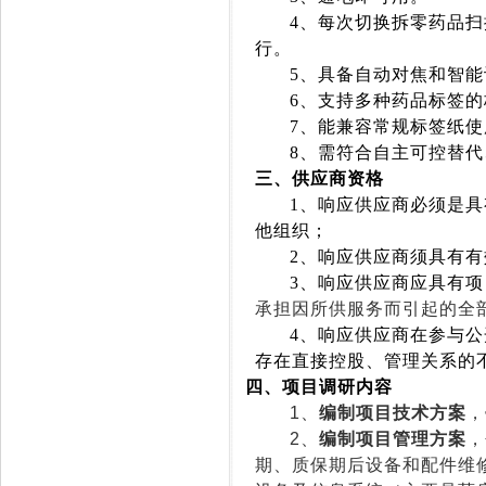
4
、每次切换拆零药品扫
行。
5
、具备自动对焦和智能
6
、支持多种药品标签的
7
、能兼容常规标签纸使
8
、需符合自主可控替代
三、供应商资格
1
、响应供应商必须是具
他组织；
2
、响应供应商须具有有
3
、响应供应商应具有项
承担因所供服务而引起的全
4
、响应供应商在参与公
存在直接控股、管理关系的
四、项目调研内容
1
、
编制项目技术方案
，
2
、
编制
项目管理方案
，
期、质保期后设备和配件维