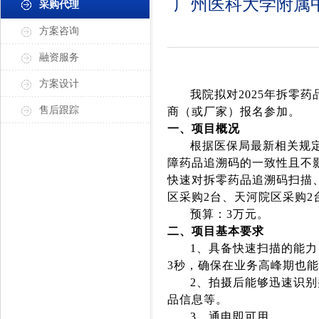
广州医科大学附属中
采购代理
方案咨询
融资服务
方案设计
我院拟对
2025
年拆零药
售后跟踪
商（或厂家）
报名参加。
一、项目概况
根据医保局最新相关规
障药品追溯码的一致性且不
快速对拆零药品追溯码扫描
区采购
2
台、天河院区采购
2
预算：
3
万元。
二、项目基本要求
1
、具备快速扫描的能力
3
秒，确保在业务高峰期也能
2
、拍摄后能够迅速识别
品信息等。
3
、通电即可用。