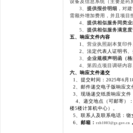
设备及
信息系统（
主要是药
3
、
提供报价明细
，对建
需
额外增加费用
，并且
项目
4
、
提供相似服务同类业
5
、
提供
相似服务满意度
五、
响应文件内容
1
、
营业执照副本复印件
2
、法定代表人证明书、
3
、
企业规模声明函（格
4
、第四点项目调研内容
六、响应文件递交
1
、提交时间：
2025
年
6
月
1
2
、邮件递交电子版响应文
3
、现场递交纸质响应文件
4
、递交地点（可邮寄）
楼
5
楼计算机中心）。
5
、联系人及联系电话：饶
6
、
邮箱：
rzh1003@gz.gov.cn