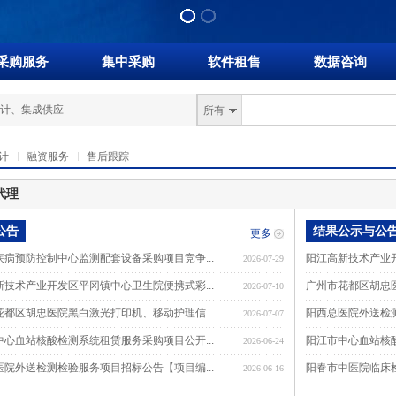
采购服务
集中采购
软件租售
数据咨询
计
、
集成供应
所有
计
融资服务
售后跟踪
代理
公告
结果公示与公
更多
疾病预防控制中心监测配套设备采购项目竞争...
阳江高新技术产业开
2026-07-29
新技术产业开发区平冈镇中心卫生院便携式彩...
广州市花都区胡忠医
2026-07-10
花都区胡忠医院黑白激光打印机、移动护理信...
阳西总医院外送检测
2026-07-07
中心血站核酸检测系统租赁服务采购项目公开...
阳江市中心血站核酸
2026-06-24
医院外送检测检验服务项目招标公告【项目编...
阳春市中医院临床检
2026-06-16