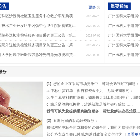
公告
重要通知
更多
海珠区沙园街社区卫生服务中心救护车采购项...
广州医科大学附属中
2026-07-28
新技术产业开发区平冈镇中心卫生院便携式彩...
广州医科大学附属中医
2026-07-22
医院外送检测检验服务项目采购更正公告（第...
广州医科大学附属中
2026-07-02
医院外送检测检验服务项目采购更正公告（第...
广州医科大学附属中医
2026-06-17
科大学附属中医医院强脉冲光与激光系统租赁...
广州医科大学附属中
2026-06-09
服务
(1)
您的企业在采购市场竞争中，可能会遇到如下问题：
a. 中标供货订单，但自有资金不足，无法按期履约；
b. 生产原材料临时涨价，如果按计划工期组织生产，周
c. 缺乏足够的抵押物，难以获取足够的银行贷款……
我司可以为您提供采购融资服务，帮助您解决这些难题
(2)
五洲公司的采购融资服务：
根据您的中标合同或相关的购销合同，我司为您提供担
部分垫支或全额代付后,您以财政资金支付作为...[
查看更